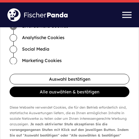
Zeit für Cookies und Einstellungen
Erforderliche Cookies
Analytische Cookies
Social Media
Marketing Cookies
Auswahl bestätigen
Alle auswählen & bestätigen
Diese Webseite verwendet Cookies, die für den Betrieb erforderlich sind,
statistische Auswertungen liefern, die es Ihnen ermöglichen Inhalte in
soziale Netzwerke zu teilen oder um Ihnen interessengerechte Werbung
anzuzeigen.
Je nach aktivierter Stufe akzeptieren Sie die
vorangegangenen Stufen mit Klick auf den jeweiligen Button. Indem
Sie auf "Auswahl bestätigen" oder "Alle auswählen & bestätigen"