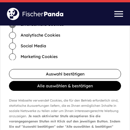
Zeit für Cookies und Einstellungen
Erforderliche Cookies
Analytische Cookies
Social Media
Marketing Cookies
Auswahl bestätigen
Alle auswählen & bestätigen
Diese Webseite verwendet Cookies, die für den Betrieb erforderlich sind,
statistische Auswertungen liefern, die es Ihnen ermöglichen Inhalte in
soziale Netzwerke zu teilen oder um Ihnen interessengerechte Werbung
anzuzeigen.
Je nach aktivierter Stufe akzeptieren Sie die
vorangegangenen Stufen mit Klick auf den jeweiligen Button. Indem
Sie auf "Auswahl bestätigen" oder "Alle auswählen & bestätigen"